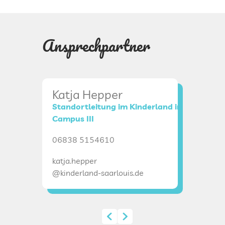
Ansprechpartner
Katja Hepper
Janin
Standortleitung im Kinderland im
Stellve
Campus III
068385
06838 5154610
janina.w
katja.hepper
@kinderl
@kinderland-saarlouis.de