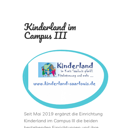
CAMPUS II
Kinderland im
CAMPUS III
Campus III
INTERNATIONAL
ÜBERHERRN
Seit Mai 2019 ergänzt die Einrichtung
Kinderland im Campus III die beiden
bestehenden Einrichtungen und ihre